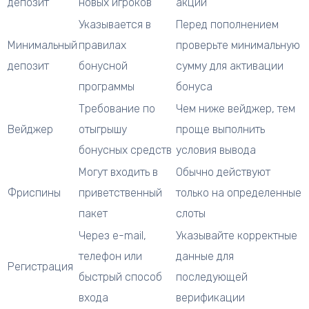
депозит
новых игроков
акции
Указывается в
Перед пополнением
Минимальный
правилах
проверьте минимальную
депозит
бонусной
сумму для активации
программы
бонуса
Требование по
Чем ниже вейджер, тем
Вейджер
отыгрышу
проще выполнить
бонусных средств
условия вывода
Могут входить в
Обычно действуют
Фриспины
приветственный
только на определенные
пакет
слоты
Через e-mail,
Указывайте корректные
телефон или
данные для
Регистрация
быстрый способ
последующей
входа
верификации