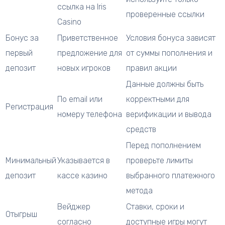
ссылка на Iris
проверенные ссылки
Casino
Бонус за
Приветственное
Условия бонуса зависят
первый
предложение для
от суммы пополнения и
депозит
новых игроков
правил акции
Данные должны быть
По email или
корректными для
Регистрация
номеру телефона
верификации и вывода
средств
Перед пополнением
Минимальный
Указывается в
проверьте лимиты
депозит
кассе казино
выбранного платежного
метода
Вейджер
Ставки, сроки и
Отыгрыш
согласно
доступные игры могут