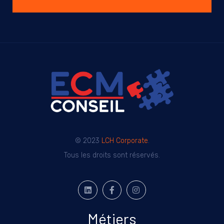
© 2023
LCH Corporate
.
Tous les droits sont réservés.
Métiers