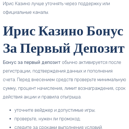
Ирис Казино лучше уточнять через поддержку или
официальные каналы.
Ирис Казино Бонус
За Первый Депозит
Бонус за первый депозит
обычно активируется после
регистрации, подтверждения данных и пополнения
счета. Перед внесением средств проверьте минимальную
сумму, процент начисления, лимит вознаграждения, срок
действия акции и правила отыгрыша.
уточните вейджер и допустимые игры;
проверьте, нужен ли промокод;
следите за сроками выполнения условий.