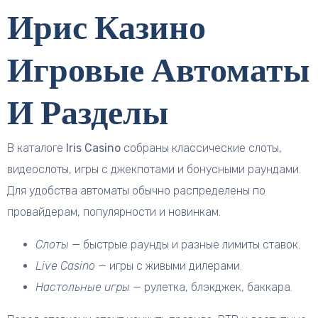
Ирис Казино
Игровые Автоматы
И Разделы
В каталоге
Iris Casino
собраны классические слоты,
видеослоты, игры с джекпотами и бонусными раундами.
Для удобства автоматы обычно распределены по
провайдерам, популярности и новинкам.
Слоты
— быстрые раунды и разные лимиты ставок.
Live Casino
— игры с живыми дилерами.
Настольные игры
— рулетка, блэкджек, баккара.