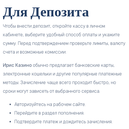
Для Депозита
Чтобы внести депозит, откройте кассу в личном
кабинете, выберите удобный способ оплаты и укажите
сумму. Перед подтверждением проверьте лимиты, валюту
счета и возможные комиссии.
Ирис Казино
обычно предлагает банковские карты,
электронные кошельки и другие популярные платежные
методы. Зачисление чаще всего проходит быстро, но
сроки могут зависеть от выбранного сервиса.
Авторизуйтесь на рабочем сайте.
Перейдите в раздел пополнения.
Подтвердите платеж и дождитесь зачисления.