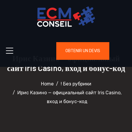
OBTENIR UN DEVIS
Ирис Казино — официальный
сайт Iris Casino, вход и бонус-код
Home
! Без рубрики
Ирис Казино — официальный сайт Iris Casino,
вход и бонус-код