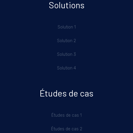
Solutions
Solution 1
Solution 2
Solution 3
Solution 4
Études de cas
Études de cas 1
Études de cas 2