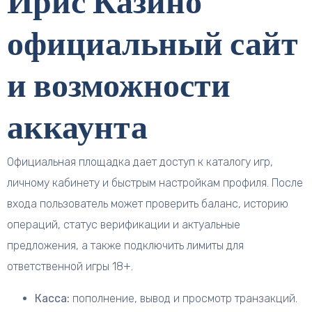
Ирис Казино
официальный сайт
и возможности
аккаунта
Официальная площадка дает доступ к каталогу игр,
личному кабинету и быстрым настройкам профиля. После
входа пользователь может проверить баланс, историю
операций, статус верификации и актуальные
предложения, а также подключить лимиты для
ответственной игры 18+.
Касса:
пополнение, вывод и просмотр транзакций.