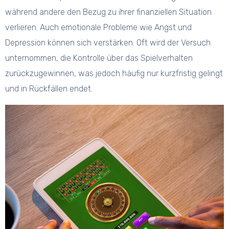
während andere den Bezug zu ihrer finanziellen Situation
verlieren. Auch emotionale Probleme wie Angst und
Depression können sich verstärken. Oft wird der Versuch
unternommen, die Kontrolle über das Spielverhalten
zurückzugewinnen, was jedoch häufig nur kurzfristig gelingt
und in Rückfällen endet.