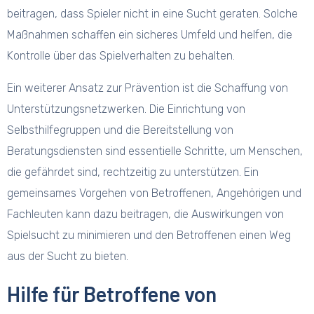
beitragen, dass Spieler nicht in eine Sucht geraten. Solche
Maßnahmen schaffen ein sicheres Umfeld und helfen, die
Kontrolle über das Spielverhalten zu behalten.
Ein weiterer Ansatz zur Prävention ist die Schaffung von
Unterstützungsnetzwerken. Die Einrichtung von
Selbsthilfegruppen und die Bereitstellung von
Beratungsdiensten sind essentielle Schritte, um Menschen,
die gefährdet sind, rechtzeitig zu unterstützen. Ein
gemeinsames Vorgehen von Betroffenen, Angehörigen und
Fachleuten kann dazu beitragen, die Auswirkungen von
Spielsucht zu minimieren und den Betroffenen einen Weg
aus der Sucht zu bieten.
Hilfe für Betroffene von