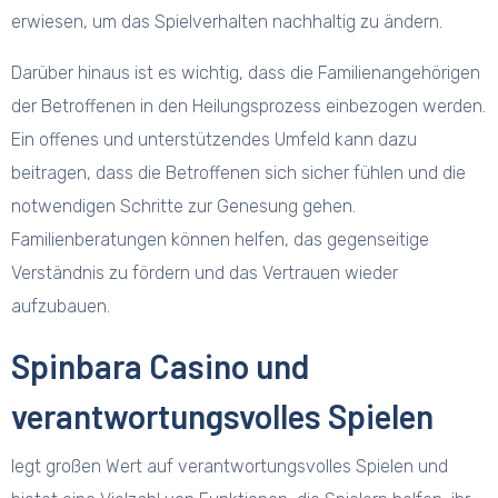
erwiesen, um das Spielverhalten nachhaltig zu ändern.
Darüber hinaus ist es wichtig, dass die Familienangehörigen
der Betroffenen in den Heilungsprozess einbezogen werden.
Ein offenes und unterstützendes Umfeld kann dazu
beitragen, dass die Betroffenen sich sicher fühlen und die
notwendigen Schritte zur Genesung gehen.
Familienberatungen können helfen, das gegenseitige
Verständnis zu fördern und das Vertrauen wieder
aufzubauen.
Spinbara Casino und
verantwortungsvolles Spielen
legt großen Wert auf verantwortungsvolles Spielen und