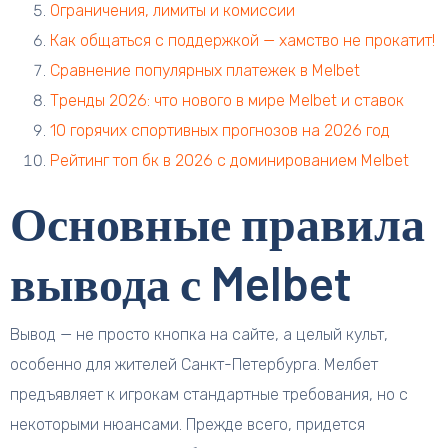
Ограничения, лимиты и комиссии
Как общаться с поддержкой — хамство не прокатит!
Сравнение популярных платежек в Melbet
Тренды 2026: что нового в мире Melbet и ставок
10 горячих спортивных прогнозов на 2026 год
Рейтинг топ бк в 2026 с доминированием Melbet
Основные правила
вывода с Melbet
Вывод — не просто кнопка на сайте, а целый культ,
особенно для жителей Санкт-Петербурга. Мелбет
предъявляет к игрокам стандартные требования, но с
некоторыми нюансами. Прежде всего, придется