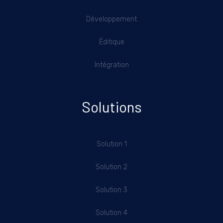
Développement
Éditique
Intégration
Solutions
Solution 1
Solution 2
Solution 3
Solution 4