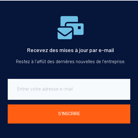
Recevez des mises à jour par e-mail
Restez à l'affût des dernières nouvelles de l'entreprise.
S'INSCRIRE