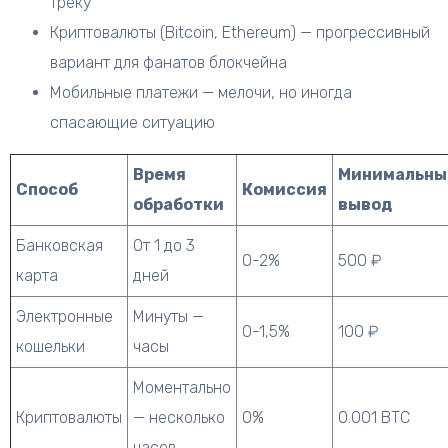
треку
Криптовалюты (Bitcoin, Ethereum) — прогрессивный
вариант для фанатов блокчейна
Мобильные платежи — мелочи, но иногда
спасающие ситуацию
Время
Минимальны
Способ
Комиссия
обработки
вывод
Банковская
От 1 до 3
0-2%
500 ₽
карта
дней
Электронные
Минуты —
0-1,5%
100 ₽
кошельки
часы
Моментально
Криптовалюты
— несколько
0%
0.001 BTC
часов