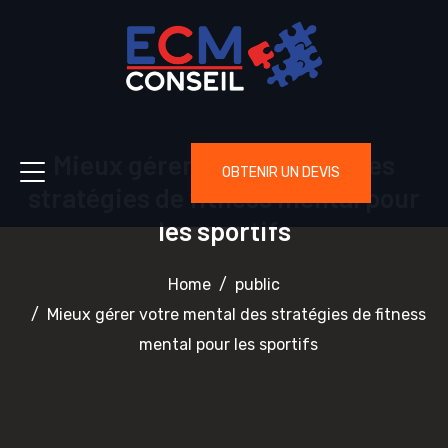
Mieux gérer votre mental des
OBTENIR UN DEVIS
stratégies de fitness mental pour
les sportifs
Home
public
Mieux gérer votre mental des stratégies de fitness
mental pour les sportifs