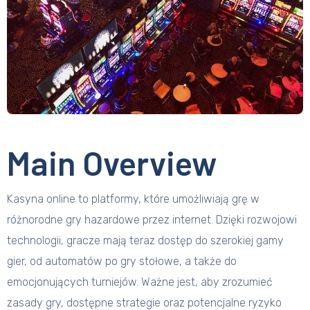
Main Overview
Kasyna online to platformy, które umożliwiają grę w
różnorodne gry hazardowe przez internet. Dzięki rozwojowi
technologii, gracze mają teraz dostęp do szerokiej gamy
gier, od automatów po gry stołowe, a także do
emocjonujących turniejów. Ważne jest, aby zrozumieć
zasady gry, dostępne strategie oraz potencjalne ryzyko