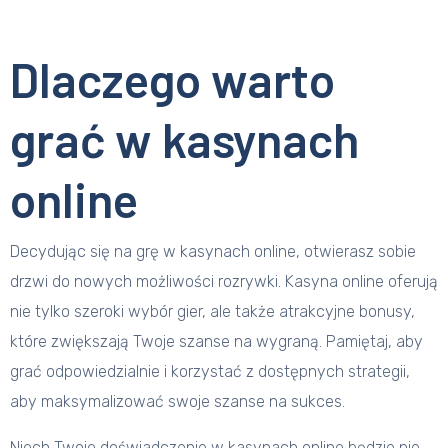
Dlaczego warto
grać w kasynach
online
Decydując się na grę w kasynach online, otwierasz sobie
drzwi do nowych możliwości rozrywki. Kasyna online oferują
nie tylko szeroki wybór gier, ale także atrakcyjne bonusy,
które zwiększają Twoje szanse na wygraną. Pamiętaj, aby
grać odpowiedzialnie i korzystać z dostępnych strategii,
aby maksymalizować swoje szanse na sukces.
Niech Twoje doświadczenie w kasynach online będzie nie