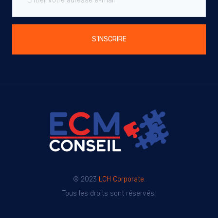
S'INSCRIRE
© 2023
LCH Corporate
.
Tous les droits sont réservés.