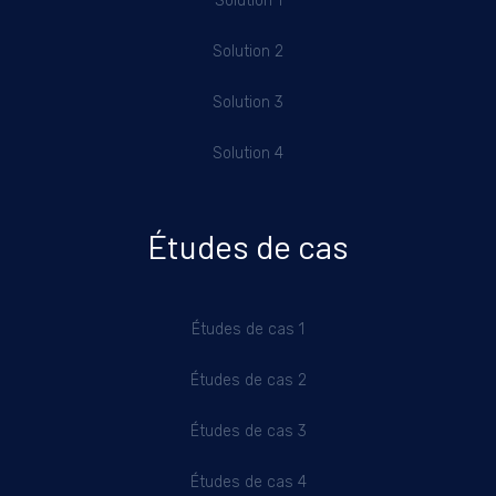
Solution 1
Solution 2
Solution 3
Solution 4
Études de cas
Études de cas 1
Études de cas 2
Études de cas 3
Études de cas 4