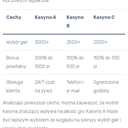
kluczowych aspektów.
Cechy
Kasyno A
Kasyno
Kasyno C
B
Wybór gier
3000+
2500+
2000+
Bonus
200% do
100% do
150% do 700
powitalny
1000 zł
500 zł
zł
Obsługa
24/7 czat
Telefon i
Ograniczone
klienta
na żywo
e-mail
godziny
Analizując powyższe cechy, można zauważyć, że wybór
kasyna znacząco wpływa na jakość gry. Kasyno A może
być lepszym wyborem ze względu na szerszy wybór gier i