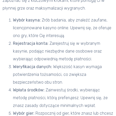
zapoznać się z kluczowymi krokami, które pomogą Ci w
płynnej grze oraz maksymalizacji wygranych.
Wybór kasyna:
Zrób badania, aby znaleźć zaufane,
licencjonowane kasyno online. Upewnij się, że oferuje
ono gry, które Cię interesują.
Rejestracja konta:
Zarejestruj się w wybranym
kasynie, podając niezbędne dane osobowe oraz
wybierając odpowiednią metodę płatności.
Weryfikacja danych:
Większość kasyn wymaga
potwierdzenia tożsamości, co zwiększa
bezpieczeństwo obu stron.
Wpłata środków:
Zainwestuj środki, wybierając
metodę płatności, którą preferujesz. Upewnij się, że
znasz zasady dotyczące minimalnych wpłat.
Wybór gier:
Rozpocznij od gier, które znasz lub chcesz