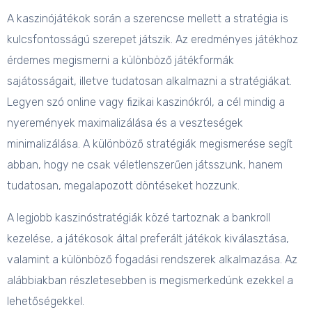
A kaszinójátékok során a szerencse mellett a stratégia is
kulcsfontosságú szerepet játszik. Az eredményes játékhoz
érdemes megismerni a különböző játékformák
sajátosságait, illetve tudatosan alkalmazni a stratégiákat.
Legyen szó online vagy fizikai kaszinókról, a cél mindig a
nyeremények maximalizálása és a veszteségek
minimalizálása. A különböző stratégiák megismerése segít
abban, hogy ne csak véletlenszerűen játsszunk, hanem
tudatosan, megalapozott döntéseket hozzunk.
A legjobb kaszinóstratégiák közé tartoznak a bankroll
kezelése, a játékosok által preferált játékok kiválasztása,
valamint a különböző fogadási rendszerek alkalmazása. Az
alábbiakban részletesebben is megismerkedünk ezekkel a
lehetőségekkel.