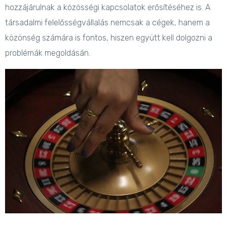
hozzájárulnak a közösségi kapcsolatok erősítéséhez is. A
társadalmi felelősségvállalás nemcsak a cégek, hanem a
közönség számára is fontos, hiszen együtt kell dolgozni a
problémák megoldásán.