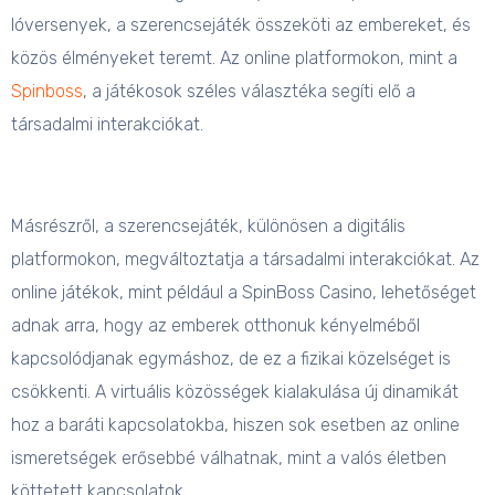
lóversenyek, a szerencsejáték összeköti az embereket, és
közös élményeket teremt. Az online platformokon, mint a
Spinboss
, a játékosok széles választéka segíti elő a
társadalmi interakciókat.
Másrészről, a szerencsejáték, különösen a digitális
platformokon, megváltoztatja a társadalmi interakciókat. Az
online játékok, mint például a SpinBoss Casino, lehetőséget
adnak arra, hogy az emberek otthonuk kényelméből
kapcsolódjanak egymáshoz, de ez a fizikai közelséget is
csökkenti. A virtuális közösségek kialakulása új dinamikát
hoz a baráti kapcsolatokba, hiszen sok esetben az online
ismeretségek erősebbé válhatnak, mint a valós életben
köttetett kapcsolatok.