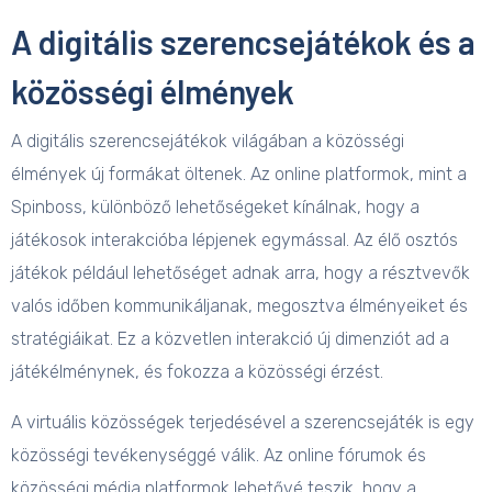
A digitális szerencsejátékok és a
közösségi élmények
A digitális szerencsejátékok világában a közösségi
élmények új formákat öltenek. Az online platformok, mint a
Spinboss, különböző lehetőségeket kínálnak, hogy a
játékosok interakcióba lépjenek egymással. Az élő osztós
játékok például lehetőséget adnak arra, hogy a résztvevők
valós időben kommunikáljanak, megosztva élményeiket és
stratégiáikat. Ez a közvetlen interakció új dimenziót ad a
játékélménynek, és fokozza a közösségi érzést.
A virtuális közösségek terjedésével a szerencsejáték is egy
közösségi tevékenységgé válik. Az online fórumok és
közösségi média platformok lehetővé teszik, hogy a