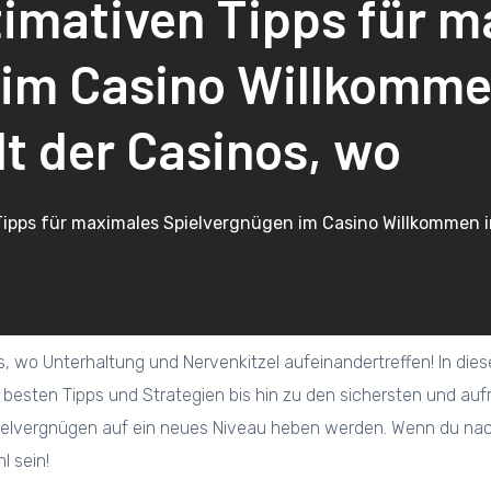
timativen Tipps für 
im Casino Willkommen
t der Casinos, wo
Tipps für maximales Spielvergnügen im Casino Willkommen 
 wo Unterhaltung und Nervenkitzel aufeinandertreffen! In diese
 besten Tipps und Strategien bis hin zu den sichersten und au
pielvergnügen auf ein neues Niveau heben werden. Wenn du nac
l sein!