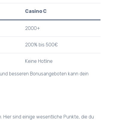
Casino C
2000+
200% bis 500€
Keine Hotline
ahl und besseren Bonusangeboten kann dein
 Hier sind einige wesentliche Punkte, die du