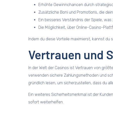
Erhöhte Gewinnchancen durch strategisc
Zusätzliche Boni und Promotions, die dei
Ein besseres Verständnis der Spiele, was
Die Möglichkeit, über Online-Casino-Plat
Indem du diese Vorteile maximierst, kannst du si
Vertrauen und S
In der Welt der Casinos ist Vertrauen von größte
verwenden sichere Zahlungsmethoden und schüt
gründlich lesen, um sicherzustellen, dass du a
Ein weiteres Sicherheitsmerkmal ist der Kunden
sofort weiterhelfen.