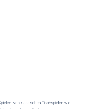
Spielen, von klassischen Tischspielen wie