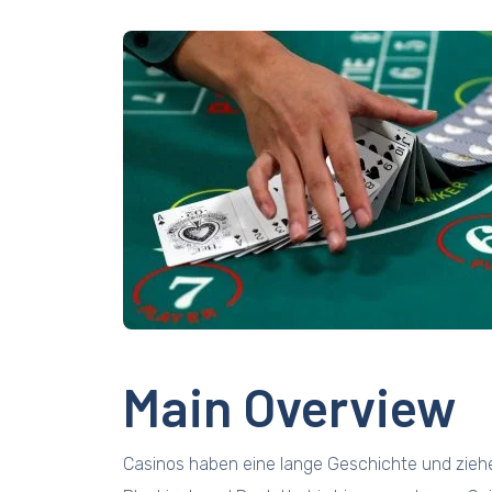
Main Overview
Casinos haben eine lange Geschichte und ziehen