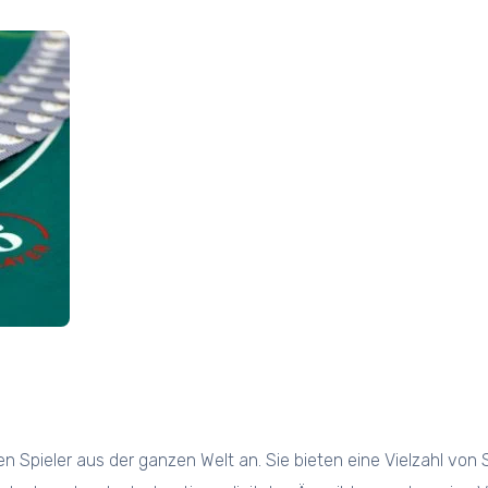
 Spieler aus der ganzen Welt an. Sie bieten eine Vielzahl von 