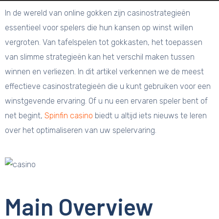
In de wereld van online gokken zijn casinostrategieën
essentieel voor spelers die hun kansen op winst willen
vergroten. Van tafelspelen tot gokkasten, het toepassen
van slimme strategieën kan het verschil maken tussen
winnen en verliezen. In dit artikel verkennen we de meest
effectieve casinostrategieën die u kunt gebruiken voor een
winstgevende ervaring. Of u nu een ervaren speler bent of
net begint,
Spinfin casino
biedt u altijd iets nieuws te leren
over het optimaliseren van uw spelervaring.
Main Overview