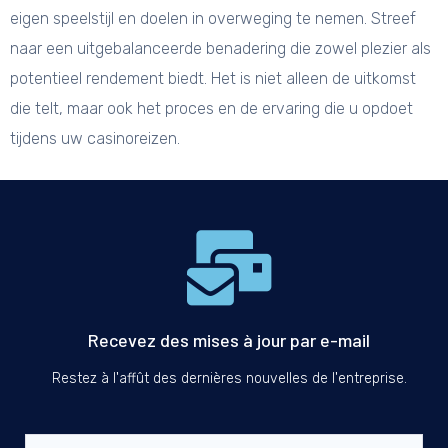
eigen speelstijl en doelen in overweging te nemen. Streef
naar een uitgebalanceerde benadering die zowel plezier als
potentieel rendement biedt. Het is niet alleen de uitkomst
die telt, maar ook het proces en de ervaring die u opdoet
tijdens uw casinoreizen.
Recevez des mises à jour par e-mail
Restez à l'affût des dernières nouvelles de l'entreprise.