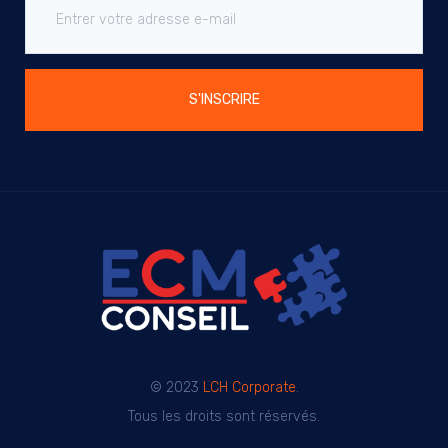
S'INSCRIRE
© 2023
LCH Corporate
.
Tous les droits sont réservés.