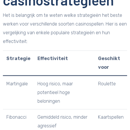
casinostrategieën
Het is belangrijk om te weten welke strategieën het beste
werken voor verschillende soorten casinospellen. Hier is een
vergelijking van enkele populaire strategieën en hun
effectiviteit:
Strategie
Effectiviteit
Geschikt
voor
Martingale
Hoog risico, maar
Roulette
potentieel hoge
beloningen
Fibonacci
Gemiddeld risico, minder
Kaartspellen
agressief