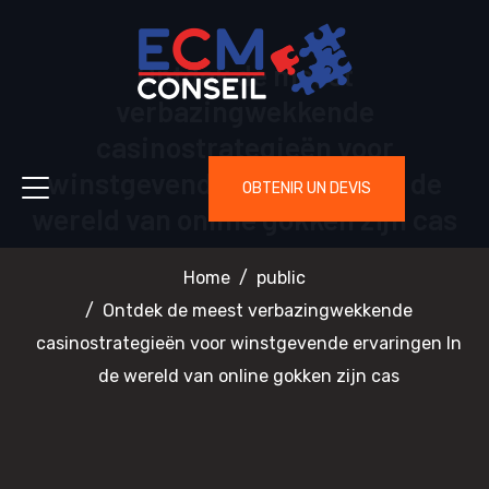
Ontdek de meest
verbazingwekkende
casinostrategieën voor
winstgevende ervaringen In de
OBTENIR UN DEVIS
wereld van online gokken zijn cas
Home
public
Ontdek de meest verbazingwekkende
casinostrategieën voor winstgevende ervaringen In
de wereld van online gokken zijn cas