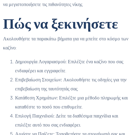
να μεγιστοποιήσετε τις πιθανότητες νίκης.
Πώς να ξεκινήσετε
Ακολουθήστε τα παρακάτω βήματα για να μπείτε στο κόσμο των
καζίνο:
Δημιουργία Λογαριασμού:
Επιλέξτε ένα καζίνο που σας
ενδιαφέρει και εγγραφείτε.
Επιβεβαίωση Στοιχείων:
Ακολουθήστε τις οδηγίες για την
επιβεβαίωση της ταυτότητάς σας.
Κατάθεση Χρημάτων:
Επιλέξτε μια μέθοδο πληρωμής και
καταθέστε το ποσό που επιθυμείτε.
Επιλογή Παιχνιδιού:
Δείτε τα διαθέσιμα παιχνίδια και
επιλέξτε αυτό που σας ενδιαφέρει.
Αρχίστε να Παίζετε:
Τοποθετήστε τα στοιχήματά σας και