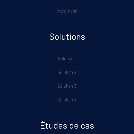
Intégration
Solutions
Solution 1
Solution 2
Solution 3
Solution 4
Études de cas