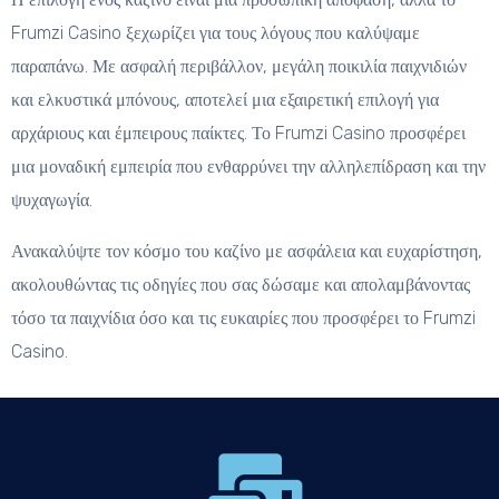
Frumzi Casino ξεχωρίζει για τους λόγους που καλύψαμε
παραπάνω. Με ασφαλή περιβάλλον, μεγάλη ποικιλία παιχνιδιών
και ελκυστικά μπόνους, αποτελεί μια εξαιρετική επιλογή για
αρχάριους και έμπειρους παίκτες. Το Frumzi Casino προσφέρει
μια μοναδική εμπειρία που ενθαρρύνει την αλληλεπίδραση και την
ψυχαγωγία.
Ανακαλύψτε τον κόσμο του καζίνο με ασφάλεια και ευχαρίστηση,
ακολουθώντας τις οδηγίες που σας δώσαμε και απολαμβάνοντας
τόσο τα παιχνίδια όσο και τις ευκαιρίες που προσφέρει το Frumzi
Casino.