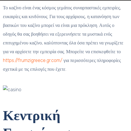
Το καζίνο είναι ένας κόσμος γεμάτος συναρπαστικές εμπειρίες,
ευκαιρίες και κινδύνους. Για τους αρχάριους, η κατανόηση των
βασικών του καζίνο μπορεί να είναι μια πρόκληση. Αυτός ο
οδηγός θα σας βοηθήσει να εξερευνήσετε τα μυστικά ενός
επιτυχημένου καζίνο, καλύπτοντας όλα όσα πρέπει να γνωρίζετε
για να αρχίσετε την εμπειρία σας. Μπορείτε να επισκεφθείτε το
https://frumzigreece.gr.com/
για περισσότερες πληροφορίες
σχετικά με τις επιλογές που έχετε.
Κεντρική