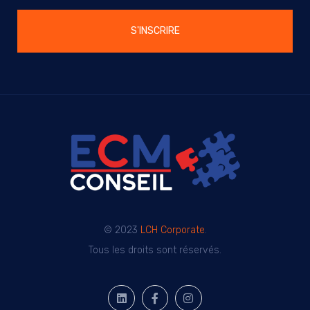
S'INSCRIRE
© 2023
LCH Corporate
.
Tous les droits sont réservés.