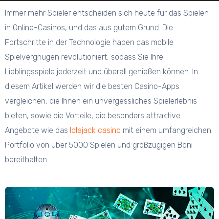
Immer mehr Spieler entscheiden sich heute für das Spielen
in Online-Casinos, und das aus gutem Grund. Die
Fortschritte in der Technologie haben das mobile
Spielvergnügen revolutioniert, sodass Sie Ihre
Lieblingsspiele jederzeit und überall genießen können. In
diesem Artikel werden wir die besten Casino-Apps
vergleichen, die Ihnen ein unvergessliches Spielerlebnis
bieten, sowie die Vorteile, die besonders attraktive
Angebote wie das
lolajack casino
mit einem umfangreichen
Portfolio von über 5000 Spielen und großzügigen Boni
bereithalten.