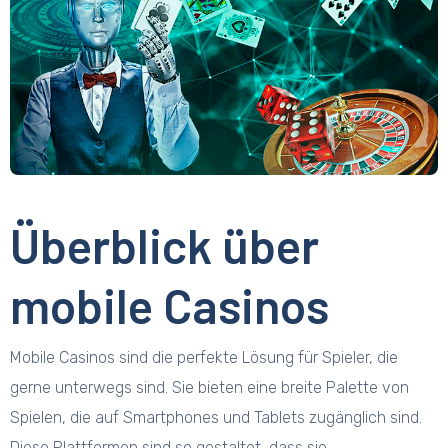
Überblick über
mobile Casinos
Mobile Casinos sind die perfekte Lösung für Spieler, die
gerne unterwegs sind. Sie bieten eine breite Palette von
Spielen, die auf Smartphones und Tablets zugänglich sind.
Diese Plattformen sind so gestaltet, dass sie