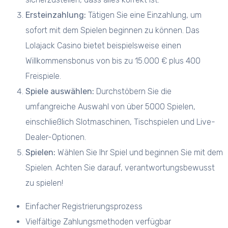
Ersteinzahlung:
Tätigen Sie eine Einzahlung, um
sofort mit dem Spielen beginnen zu können. Das
Lolajack Casino bietet beispielsweise einen
Willkommensbonus von bis zu 15.000 € plus 400
Freispiele.
Spiele auswählen:
Durchstöbern Sie die
umfangreiche Auswahl von über 5000 Spielen,
einschließlich Slotmaschinen, Tischspielen und Live-
Dealer-Optionen.
Spielen:
Wählen Sie Ihr Spiel und beginnen Sie mit dem
Spielen. Achten Sie darauf, verantwortungsbewusst
zu spielen!
Einfacher Registrierungsprozess
Vielfältige Zahlungsmethoden verfügbar