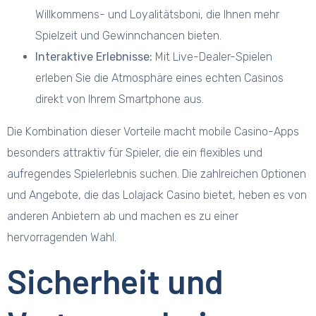
Willkommens- und Loyalitätsboni, die Ihnen mehr
Spielzeit und Gewinnchancen bieten.
Interaktive Erlebnisse:
Mit Live-Dealer-Spielen
erleben Sie die Atmosphäre eines echten Casinos
direkt von Ihrem Smartphone aus.
Die Kombination dieser Vorteile macht mobile Casino-Apps
besonders attraktiv für Spieler, die ein flexibles und
aufregendes Spielerlebnis suchen. Die zahlreichen Optionen
und Angebote, die das Lolajack Casino bietet, heben es von
anderen Anbietern ab und machen es zu einer
hervorragenden Wahl.
Sicherheit und