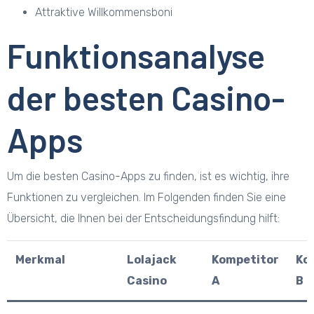
Attraktive Willkommensboni
Funktionsanalyse
der besten Casino-
Apps
Um die besten Casino-Apps zu finden, ist es wichtig, ihre
Funktionen zu vergleichen. Im Folgenden finden Sie eine
Übersicht, die Ihnen bei der Entscheidungsfindung hilft:
Merkmal
Lolajack
Kompetitor
Ko
Casino
A
B