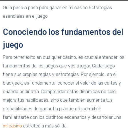
Guía paso a paso para ganar en mi casino Estrategias
esenciales en el juego
Conociendo los fundamentos del
juego
Para tener éxito en cualquier casino, es crucial entender los
fundamentos de los juegos que vas a jugar. Cada juego
tiene sus propias reglas y estrategias. Por ejemplo, en el
blackjack, es fundamental conocer el valor de las cartas y
cuándo pedir otra. Comprender estas dinámicas no solo
mejora tus habilidades, sino que también aumenta tus
probabilidades de ganar. La práctica te permitirá
familiarizarte con los distintos escenarios y desarrollar una
mi casino
estrategia más sólida.