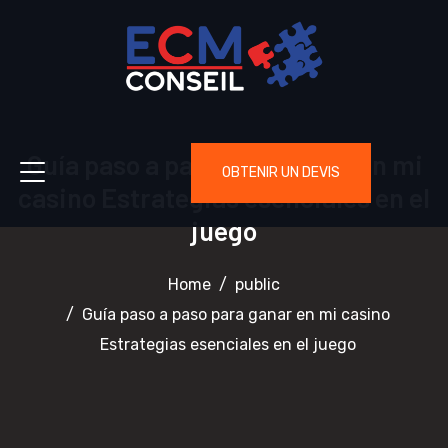
Guía paso a paso para ganar en mi
OBTENIR UN DEVIS
casino Estrategias esenciales en el
juego
Home
public
Guía paso a paso para ganar en mi casino
Estrategias esenciales en el juego