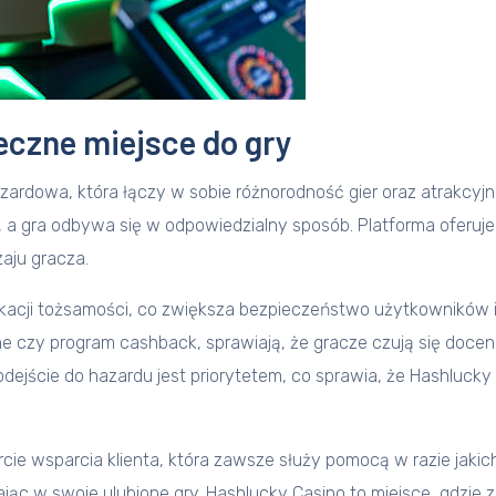
eczne miejsce do gry
rdowa, która łączy w sobie różnorodność gier oraz atrakcyjne 
a gra odbywa się w odpowiedzialny sposób. Platforma oferuje 
aju gracza.
cji tożsamości, co zwiększa bezpieczeństwo użytkowników i m
e czy program cashback, sprawiają, że gracze czują się docen
dejście do hazardu jest priorytetem, co sprawia, że Hashlucky
ie wsparcia klienta, która zawsze służy pomocą w razie jakic
jąc w swoje ulubione gry. Hashlucky Casino to miejsce, gdzie 