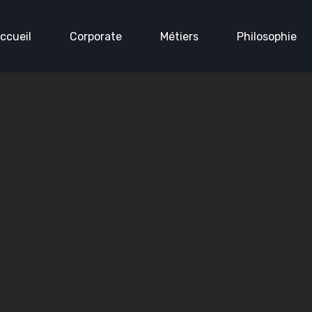
ccueil
Corporate
Métiers
Philosophie