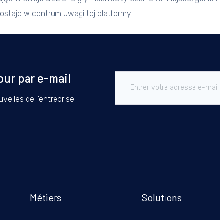
zostaje w centrum uwagi tej platformy.
our par e-mail
velles de l'entreprise.
Métiers
Solutions