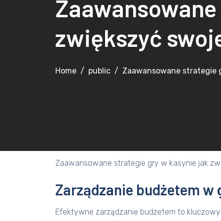
Zaawansowane st
zwiększyć swoj
Home
public
Zaawansowane strategie g
Zaawansowane strategie gry w kasynie jak zw
Zarządzanie budżetem w 
Efektywne zarządzanie budżetem to kluczowy el