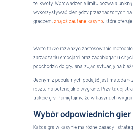
tej kwoty. Wprowadzenie limitu pozwala unikną
wykorzystywać pieniędzy przeznaczonych na c
graczem,
znajdź zaufane kasyno
, które oferuj
Warto także rozważyć zastosowanie metodologi
zarządzaniu emocjami oraz zapobieganiu chęci
podchodzić do gry, analizując sytuację na bie
Jednym z popularnych podejść jest metoda « z
reszta na potencjalne wygrane. Przy takiej str
trakcie gry. Pamiętajmy, że w kasynach wygran
Wybór odpowiednich gier
Każda gra w kasynie ma różne zasady i strate