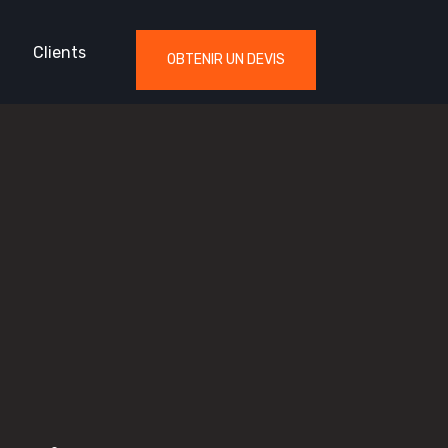
Clients
OBTENIR UN DEVIS