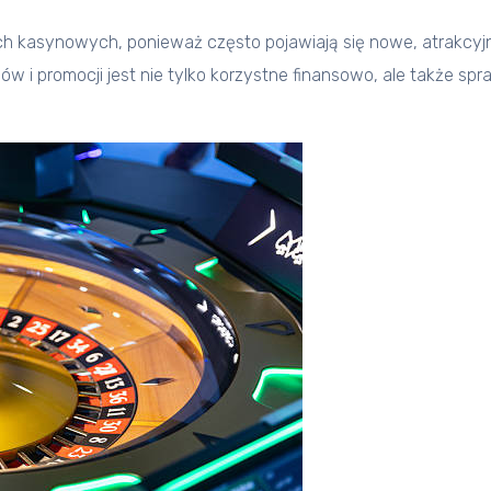
ach kasynowych, ponieważ często pojawiają się nowe, atrakcy
w i promocji jest nie tylko korzystne finansowo, ale także spraw