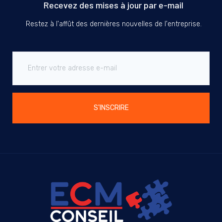
Recevez des mises à jour par e-mail
Restez à l'affût des dernières nouvelles de l'entreprise.
S'INSCRIRE