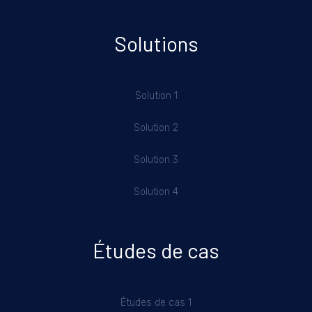
Solutions
Solution 1
Solution 2
Solution 3
Solution 4
Études de cas
Études de cas 1