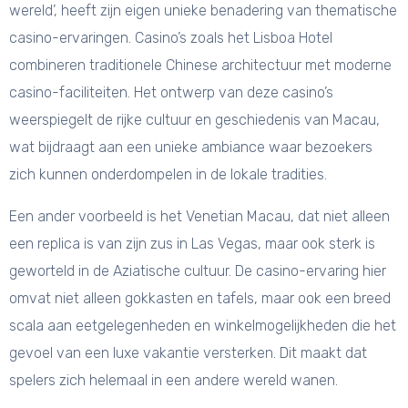
wereld’, heeft zijn eigen unieke benadering van thematische
casino-ervaringen. Casino’s zoals het Lisboa Hotel
combineren traditionele Chinese architectuur met moderne
casino-faciliteiten. Het ontwerp van deze casino’s
weerspiegelt de rijke cultuur en geschiedenis van Macau,
wat bijdraagt aan een unieke ambiance waar bezoekers
zich kunnen onderdompelen in de lokale tradities.
Een ander voorbeeld is het Venetian Macau, dat niet alleen
een replica is van zijn zus in Las Vegas, maar ook sterk is
geworteld in de Aziatische cultuur. De casino-ervaring hier
omvat niet alleen gokkasten en tafels, maar ook een breed
scala aan eetgelegenheden en winkelmogelijkheden die het
gevoel van een luxe vakantie versterken. Dit maakt dat
spelers zich helemaal in een andere wereld wanen.