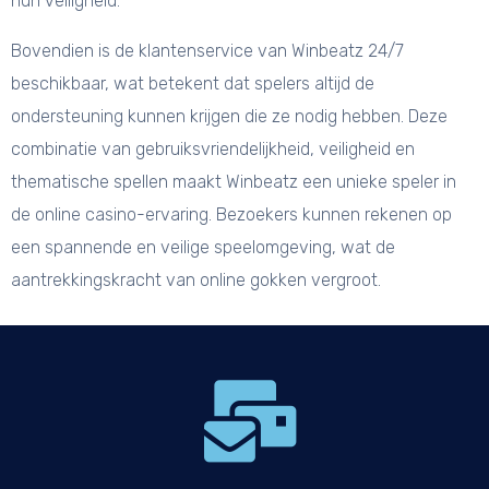
hun veiligheid.
Bovendien is de klantenservice van Winbeatz 24/7
beschikbaar, wat betekent dat spelers altijd de
ondersteuning kunnen krijgen die ze nodig hebben. Deze
combinatie van gebruiksvriendelijkheid, veiligheid en
thematische spellen maakt Winbeatz een unieke speler in
de online casino-ervaring. Bezoekers kunnen rekenen op
een spannende en veilige speelomgeving, wat de
aantrekkingskracht van online gokken vergroot.