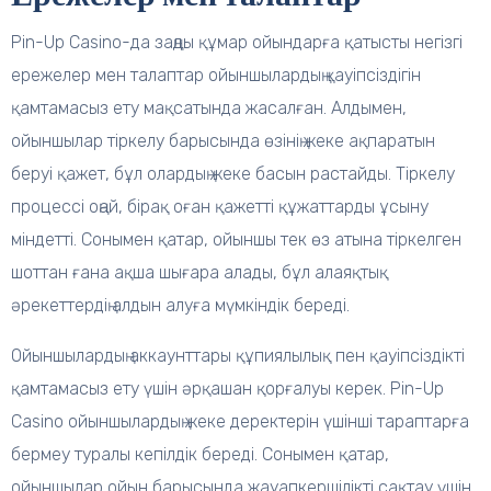
Pin-Up Casino-да заңды құмар ойындарға қатысты негізгі
ережелер мен талаптар ойыншылардың қауіпсіздігін
қамтамасыз ету мақсатында жасалған. Алдымен,
ойыншылар тіркелу барысында өзінің жеке ақпаратын
беруі қажет, бұл олардың жеке басын растайды. Тіркелу
процессі оңай, бірақ оған қажетті құжаттарды ұсыну
міндетті. Сонымен қатар, ойыншы тек өз атына тіркелген
шоттан ғана ақша шығара алады, бұл алаяқтық
әрекеттердің алдын алуға мүмкіндік береді.
Ойыншылардың аккаунттары құпиялылық пен қауіпсіздікті
қамтамасыз ету үшін әрқашан қорғалуы керек. Pin-Up
Casino ойыншылардың жеке деректерін үшінші тараптарға
бермеу туралы кепілдік береді. Сонымен қатар,
ойыншылар ойын барысында жауапкершілікті сақтау үшін