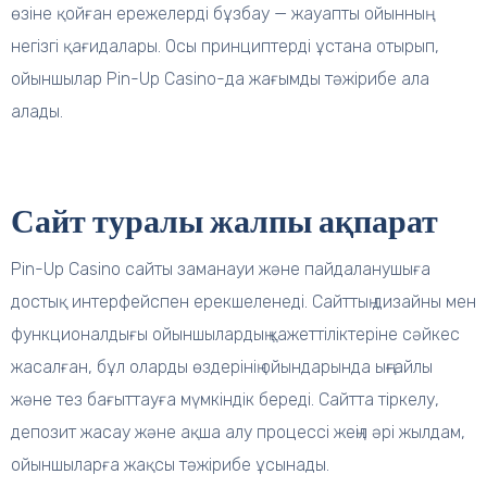
өзіне қойған ережелерді бұзбау — жауапты ойынның
негізгі қағидалары. Осы принциптерді ұстана отырып,
ойыншылар Pin-Up Casino-да жағымды тәжірибе ала
алады.
Сайт туралы жалпы ақпарат
Pin-Up Casino сайты заманауи және пайдаланушыға
достық интерфейспен ерекшеленеді. Сайттың дизайны мен
функционалдығы ойыншылардың қажеттіліктеріне сәйкес
жасалған, бұл оларды өздерінің ойындарында ыңғайлы
және тез бағыттауға мүмкіндік береді. Сайтта тіркелу,
депозит жасау және ақша алу процессі жеңіл әрі жылдам,
ойыншыларға жақсы тәжірибе ұсынады.