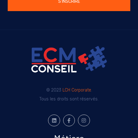
S'INSCRIRE
© 2023
LCH Corporate
.
Tous les droits sont réservés.