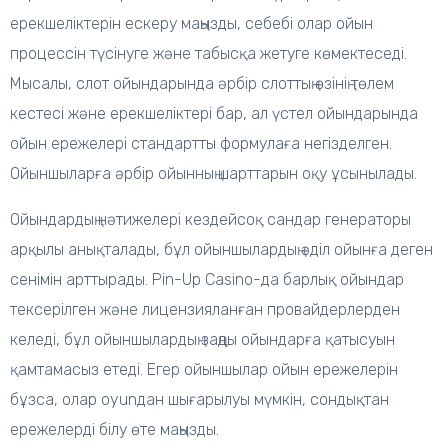
ерекшеліктерін ескеру маңызды, себебі олар ойын
процессін түсінуге және табысқа жетуге көмектеседі.
Мысалы, слот ойындарында әрбір слоттың өзінің төлем
кестесі және ерекшеліктері бар, ал үстел ойындарында
ойын ережелері стандартты формулаға негізделген.
Ойыншыларға әрбір ойынның шарттарын оқу ұсынылады.
Ойындардың нәтижелері кездейсоқ сандар генераторы
арқылы анықталады, бұл ойыншылардың әділ ойынға деген
сенімін арттырады. Pin-Up Casino-да барлық ойындар
тексерілген және лицензияланған провайдерлерден
келеді, бұл ойыншылардың заңды ойындарға қатысуын
қамтамасыз етеді. Егер ойыншылар ойын ережелерін
бұзса, олар oyunдан шығарылуы мүмкін, сондықтан
ережелерді білу өте маңызды.