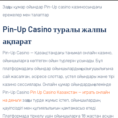
Заңды құмар ойындар Pin-Up casino казиносындағы
ережелер мен талаптар
Pin-Up Casino туралы жалпы
ақпарат
Pin-Up Casino — Қазақстандағы танымал онлайн казино,
ойыншыларға көптеген ойын түрлерін ұсынады. Бұл
платформадағы ойындар ойыншылардың қызығушылығына
сай жасалған, әсіресе слоттар, үстел ойындары және тірі
казино сессиялары. Онлайн құмар ойындардың әлемінде
Pin-Up Casino
Pin Up Casino Казахстан — играть онлайн
на деньги
заңды түрде жұмыс істеп, ойыншылардың
қауіпсіздігі мен құпиялылығын қамтамасыз етеді.
Платформада тіркелу үшін ойыншыларға 18 жастан асқан